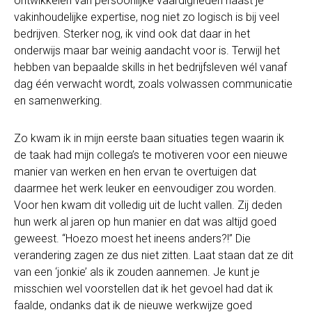
ontwikkelen van persoonlijke vaardigheden naast je
vakinhoudelijke expertise, nog niet zo logisch is bij veel
bedrijven. Sterker nog, ik vind ook dat daar in het
onderwijs maar bar weinig aandacht voor is. Terwijl het
hebben van bepaalde skills in het bedrijfsleven wél vanaf
dag één verwacht wordt, zoals volwassen communicatie
en samenwerking.
Zo kwam ik in mijn eerste baan situaties tegen waarin ik
de taak had mijn collega’s te motiveren voor een nieuwe
manier van werken en hen ervan te overtuigen dat
daarmee het werk leuker en eenvoudiger zou worden.
Voor hen kwam dit volledig uit de lucht vallen. Zij deden
hun werk al jaren op hun manier en dat was altijd goed
geweest. “Hoezo moest het ineens anders?!” Die
verandering zagen ze dus niet zitten. Laat staan dat ze dit
van een ‘jonkie’ als ik zouden aannemen. Je kunt je
misschien wel voorstellen dat ik het gevoel had dat ik
faalde, ondanks dat ik de nieuwe werkwijze goed