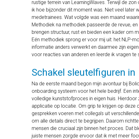
rustige terrein van LearningWaves. Terwijl de zo
ik hoe bijzonder dit moment was. Niet veel later 
medetrainees. Wat volgde was een maand waarin
Methodiek na methodiek passeerde de revue, en a
brengen structuur, rust en bieden een kader om m
Eén methodiek sprong er voor mij uit: het NLP-mode
informatie anders verwerkt en daarmee zijn eigen 
voor reacties van anderen en leerde ik vragen te
Schakel sleutelfiguren in
Na de eerste maand begon mijn avontuur bij Bolid
onboarding systeem voor het hele bedrijf. Een inte
volledige kunststofproces in eigen huis. Hierdoor z
applicatie op locatie. Om grip te krijgen op deze
gesprekken voeren met collega’s uit verschillende 
om alle details direct te begrijpen. Daarom richtt
mensen die cruciaal zijn binnen het proces. Dat 
juiste mensen zorgde ervoor dat ik met meer foc