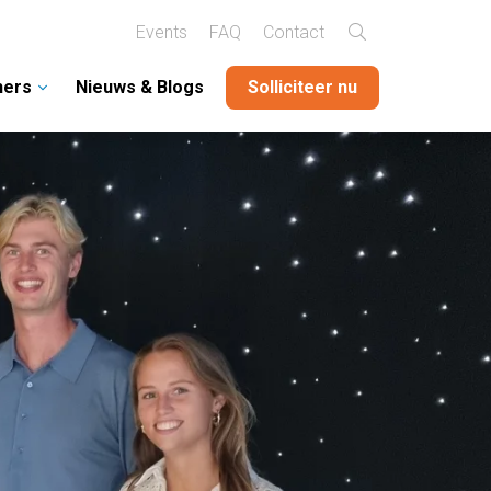
Events
FAQ
Contact
hers
Nieuws & Blogs
Solliciteer nu