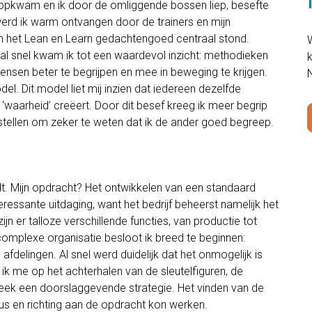
n opkwam en ik door de omliggende bossen liep, besefte
werd ik warm ontvangen door de trainers en mijn
 het Lean en Learn gedachtengoed centraal stond.
W
l snel kwam ik tot een waardevol inzicht: methodieken
ensen beter te begrijpen en mee in beweging te krijgen.
l. Dit model liet mij inzien dat iedereen dezelfde
‘waarheid’ creëert. Door dit besef kreeg ik meer begrip
 stellen om zeker te weten dat ik de ander goed begreep.
t. Mijn opdracht? Het ontwikkelen van een standaard
ressante uitdaging, want het bedrijf beheerst namelijk het
ijn er talloze verschillende functies, van productie tot
 complexe organisatie besloot ik breed te beginnen:
afdelingen. Al snel werd duidelijk dat het onmogelijk is
e ik me op het achterhalen van de sleutelfiguren, de
bleek een doorslaggevende strategie. Het vinden van de
us en richting aan de opdracht kon werken.